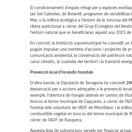
El condicionament d’espais-refugi per a espècies exòtiques
Les Set Cabretes, de Botarell; programes de sensibilitzac
Mar, o la millora ecològica a l'entorn de la Joncosa del 
ribera autòctona) a càrrec del Grup Ecologista del Vendr
l’entorn natural que es beneficiaran aquest any 2023 de
En concret, la institució supramunicipal ha concedit un 
puguin impulsar una trentena d’accions i projectes de pro
comunicació ambiental, la conservació del patrimoni natural
canvi climàtic, la custòdia del territori i la transició energ
Prevenció local d’incendis forestals
D’altra banda, la Diputació de Tarragona ha concedit
24
demarcació per a accions adreçades a la prevenció locals 
exemple, l’obertura de franges laterals en camins de titu
boscos al terme municipal de Capçanes, a càrrec de l’ADF
forestal dels voluntaris de l’ADF de Montblanc i la millo
combustible vegetal en boscos del terme municipal de Ras
càrrec de l’ADF de Rasquera.
Aquesta línia de subvencions serveix per finançar actuac