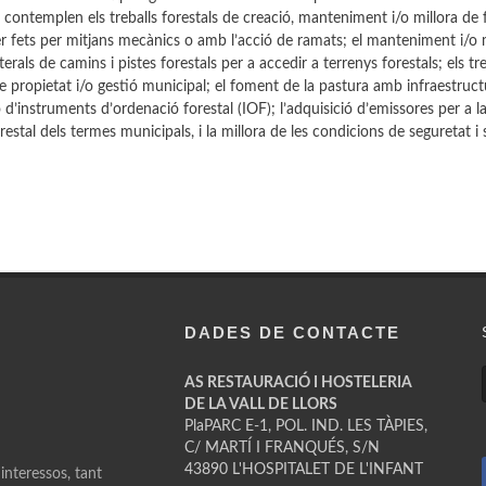
Es contemplen els treballs forestals de creació, manteniment i/o millora de
r fets per mitjans mecànics o amb l’acció de ramats; el manteniment i/o 
terals de camins i pistes forestals per a accedir a terrenys forestals; els tr
propietat i/o gestió municipal; el foment de la pastura amb infraestruct
ió d’instruments d’ordenació forestal (IOF); l’adquisició d’emissores per a la
estal dels termes municipals, i la millora de les condicions de seguretat i 
DADES DE CONTACTE
AS RESTAURACIÓ I HOSTELERIA
DE LA VALL DE LLORS
PlaPARC E-1, POL. IND. LES TÀPIES,
C/ MARTÍ I FRANQUÉS, S/N
43890 L'HOSPITALET DE L'INFANT
 interessos, tant