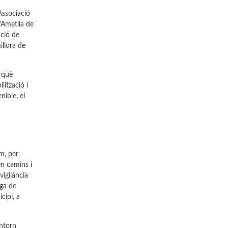
Associació
l’Ametlla de
ació de
illora de
rquè
lització i
nible, el
m, per
en camins i
igilància
ega de
cipi, a
entorn