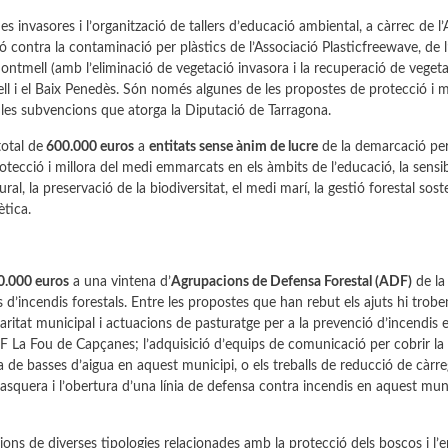
 invasores i l’organització de tallers d’educació ambiental, a càrrec de l’
ió contra la contaminació per plàstics de l’Associació Plasticfreewave, de 
Montmell (amb l’eliminació de vegetació invasora i la recuperació de veget
ell i el Baix Penedès. Són només algunes de les propostes de protecció i m
 les subvencions que atorga la Diputació de Tarragona.
total de
600.000 euros
a
entitats sense ànim de lucre
de la demarcació pe
tecció i millora del medi emmarcats en els àmbits de l’educació, la sensibi
, la preservació de la biodiversitat, el medi marí, la gestió forestal soste
ètica.
0.000 euros
a una vintena d’
Agrupacions de Defensa Forestal (ADF)
de la
d’incendis forestals. Entre les propostes que han rebut els ajuts hi trobe
laritat municipal i actuacions de pasturatge per a la prevenció d’incendis 
 La Fou de Capçanes; l’adquisició d’equips de comunicació per cobrir la v
ra de basses d’aigua en aquest municipi, o els treballs de reducció de càrr
quera i l’obertura d’una línia de defensa contra incendis en aquest muni
ions de diverses tipologies relacionades amb la protecció dels boscos i l’