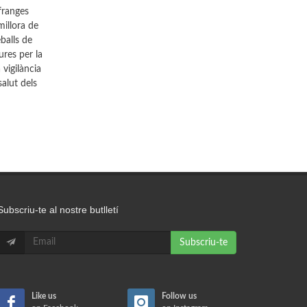
 franges
millora de
eballs de
ures per la
 vigilància
salut dels
Subscriu-te al nostre butlletí
Subscriu-te
Like us
Follow us