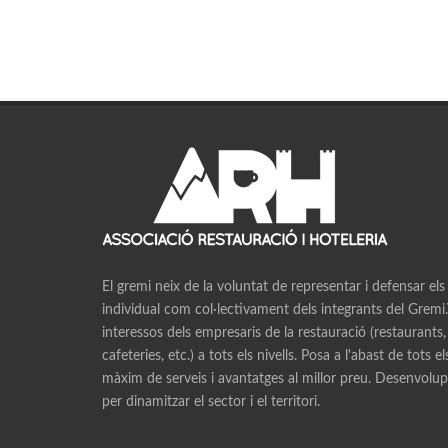
El gremi neix de la voluntat de representar i defensar els
individual com col·lectivament dels integrants del Gremi.V
interessos dels empresaris de la restauració (restaurants,
cafeteries, etc.) a tots els nivells. Posa a l'abast de tots e
màxim de serveis i avantatges al millor preu. Desenvolupa
per dinamitzar el sector i el territori.