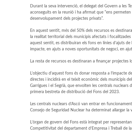
Durant la seva intervenció, el delegat del Govern a les T
aconseguits en la reunió i ha afirmat que “ens permeten 
desenvolupament dels projectes privats”.
En aquest sentit, més del 50% dels recursos es destinara
la realitat territorial dels municipis afectats i focalitz
aquest sentit, es distribuiran els fons en línies d’ajuts d
impacte, en ajuts a noves oportunitats de negoci, en ajuts 
La resta de recursos es destinaran a finançar projectes l
L’objectiu d’aquest fons és donar resposta a l’impacte d
directes i incidirà en el teixit econòmic dels municipis del
Garrigues i el Segrià, que envolten les centrals nuclears
primera bestreta de distribució del Fons del 2023.
Les centrals nuclears d’Ascó van entrar en funcionament e
Consejo de Seguridad Nuclear ha determinat allargar la vi
L’òrgan de govern del Fons està integrat per representants
Competitivitat del departament d’Empresa i Treball de la