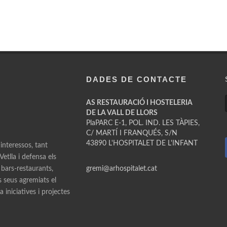
DADES DE CONTACTE
AS RESTAURACIÓ I HOSTELERIA
DE LA VALL DE LLORS
PlaPARC E-1, POL. IND. LES TÀPIES,
C/ MARTÍ I FRANQUÉS, S/N
43890 L'HOSPITALET DE L'INFANT
 interessos, tant
etlla i defensa els
 bars-restaurants,
gremi@arhospitalet.cat
ls seus agremiats el
 iniciatives i projectes