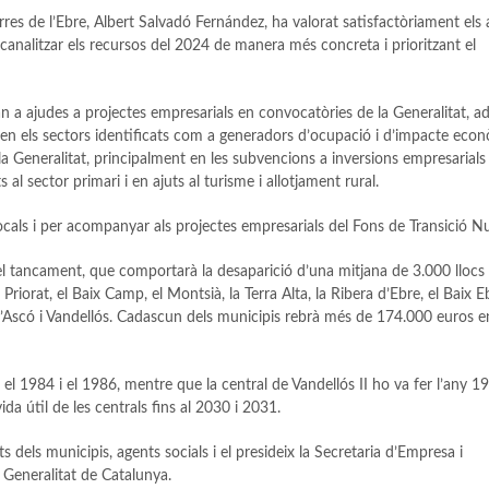
erres de l’Ebre, Albert Salvadó Fernández, ha valorat satisfactòriament els
canalitzar els recursos del 2024 de manera més concreta i prioritzant el
n a ajudes a projectes empresarials en convocatòries de la Generalitat, a
ades en els sectors identificats com a generadors d’ocupació i d’impacte eco
e la Generalitat, principalment en les subvencions a inversions empresarials 
al sector primari i en ajuts al turisme i allotjament rural.
ocals i per acompanyar als projectes empresarials del Fons de Transició Nu
el tancament, que comportarà la desaparició d’una mitjana de 3.000 llocs 
 Priorat, el Baix Camp, el Montsià, la Terra Alta, la Ribera d’Ebre, el Baix Eb
 d’Ascó i Vandellós. Cadascun dels municipis rebrà més de 174.000 euros e
l 1984 i el 1986, mentre que la central de Vandellós II ho va fer l’any 19
da útil de les centrals fins al 2030 i 2031.
 dels municipis, agents socials i el presideix la Secretaria d’Empresa i
 Generalitat de Catalunya.