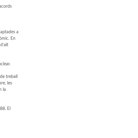
 acords
daptades a
nòmic. En
d’alt
clear.
de treball
re, les
n la
88. El