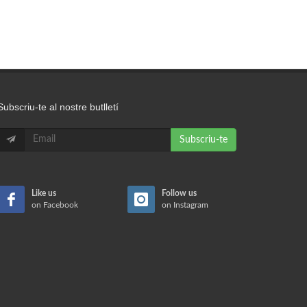
Subscriu-te al nostre butlletí
Subscriu-te
Like us
Follow us
on Facebook
on Instagram