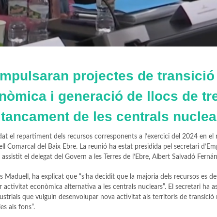
mpulsaran projectes de transició
òmica i generació de llocs de tre
 tancament de les centrals nuclea
at el repartiment dels recursos corresponents a l’exercici del 2024 en el 
ll Comarcal del Baix Ebre. La reunió ha estat presidida pel secretari d’Em
assistit el delegat del Govern a les Terres de l’Ebre, Albert Salvadó Ferná
s Maduell, ha explicat que “s’ha decidit que la majoria dels recursos es de
ctivitat econòmica alternativa a les centrals nuclears”. El secretari ha a
ustrials que vulguin desenvolupar nova activitat als territoris de transició
s als fons”.