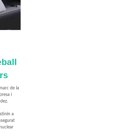
ball
rs
marc de la
presa i
ndez.
stinin a
ssegurat
 nuclear