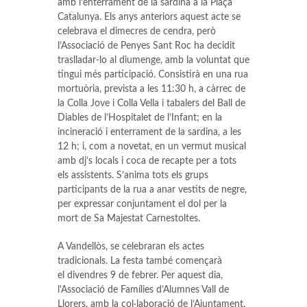
amb l’enterrament de la sardina a la Plaça
Catalunya. Els anys anteriors aquest acte se
celebrava el dimecres de cendra, però
l’Associació de Penyes Sant Roc ha decidit
traslladar-lo al diumenge, amb la voluntat que
tingui més participació. Consistirà en una rua
mortuòria, prevista a les 11:30 h, a càrrec de
la Colla Jove i Colla Vella i tabalers del Ball de
Diables de l’Hospitalet de l’Infant; en la
incineració i enterrament de la sardina, a les
12 h; i, com a novetat, en un vermut musical
amb dj’s locals i coca de recapte per a tots
els assistents. S’anima tots els grups
participants de la rua a anar vestits de negre,
per expressar conjuntament el dol per la
mort de Sa Majestat Carnestoltes.
A Vandellòs, se celebraran els actes
tradicionals. La festa també començarà
el divendres 9 de febrer. Per aquest dia,
l'Associació de Famílies d’Alumnes Vall de
Llorers, amb la col·laboració de l’Ajuntament,