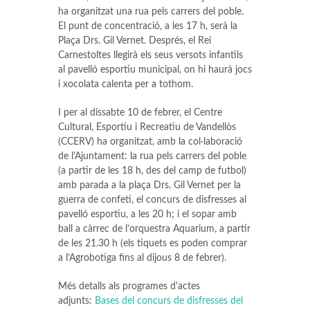
ha organitzat una rua pels carrers del poble.
El punt de concentració, a les 17 h, serà la
Plaça Drs. Gil Vernet. Després, el Rei
Carnestoltes llegirà els seus versots infantils
al pavelló esportiu municipal, on hi haurà jocs
i xocolata calenta per a tothom.
I per al dissabte 10 de febrer, el Centre
Cultural, Esportiu i Recreatiu de Vandellòs
(CCERV) ha organitzat, amb la col·laboració
de l'Ajuntament: la rua pels carrers del poble
(a partir de les 18 h, des del camp de futbol)
amb parada a la plaça Drs. Gil Vernet per la
guerra de confeti, el concurs de disfresses al
pavelló esportiu, a les 20 h; i el sopar amb
ball a càrrec de l’orquestra Aquarium, a partir
de les 21.30 h (els tiquets es poden comprar
a l’Agrobotiga fins al dijous 8 de febrer).
Més detalls als programes d'actes
adjunts:
Bases del concurs de disfresses del