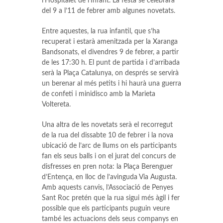
l’Hospitalet de l’Infant. La festa se celebrarà
del 9 a l’11 de febrer amb algunes novetats.
Entre aquestes, la rua infantil, que s’ha
recuperat i estarà amenitzada per la Xaranga
Bandsonats, el divendres 9 de febrer, a partir
de les 17:30 h. El punt de partida i d’arribada
serà la Plaça Catalunya, on després se servirà
un berenar al més petits i hi haurà una guerra
de confeti i minidisco amb la Marieta
Voltereta.
Una altra de les novetats serà el recorregut
de la rua del dissabte 10 de febrer i la nova
ubicació de l’arc de llums on els participants
fan els seus balls i on el jurat del concurs de
disfresses en pren nota: la Plaça Berenguer
d’Entença, en lloc de l’avinguda Via Augusta.
Amb aquests canvis, l’Associació de Penyes
Sant Roc pretén que la rua sigui més àgil i fer
possible que els participants puguin veure
també les actuacions dels seus companys en