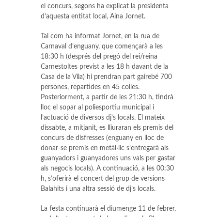
el concurs, segons ha explicat la presidenta
d’aquesta entitat local, Aina Jornet.
Tal com ha informat Jornet, en la rua de
Carnaval d’enguany, que començarà a les
18:30 h (després del pregó del rei/reina
Carnestoltes previst a les 18 h davant de la
Casa de la Vila) hi prendran part gairebé 700
persones, repartides en 45 colles.
Posteriorment, a partir de les 21:30 h, tindrà
lloc el sopar al poliesportiu municipal i
l’actuació de diversos dj’s locals. El mateix
dissabte, a mitjanit, es lliuraran els premis del
concurs de disfresses (enguany en lloc de
donar-se premis en metàl·lic s’entregarà als
guanyadors i guanyadores uns vals per gastar
als negocis locals). A continuació, a les 00:30
h, s’oferirà el concert del grup de versions
Balahits i una altra sessió de dj’s locals.
La festa continuarà el diumenge 11 de febrer,