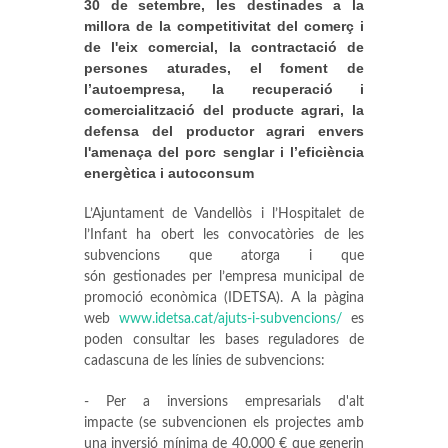
30 de setembre, les destinades a la
millora de la competitivitat del comerç i
de l'eix comercial, la contractació de
persones aturades, el foment de
l’autoempresa, la recuperació i
comercialització del producte agrari, la
defensa del productor agrari envers
l'amenaça del porc senglar i l’eficiència
energètica i autoconsum
L’Ajuntament de Vandellòs i l’Hospitalet de
l’Infant ha obert les convocatòries de les
subvencions que atorga i que
són gestionades per l’empresa municipal de
promoció econòmica (IDETSA). A la pàgina
web
www.idetsa.cat/ajuts-i-subvencions/
es
poden consultar les bases reguladores de
cadascuna de les línies de subvencions:
- Per a inversions empresarials d'alt
impacte (se subvencionen els projectes amb
una inversió mínima de 40.000 € que generin