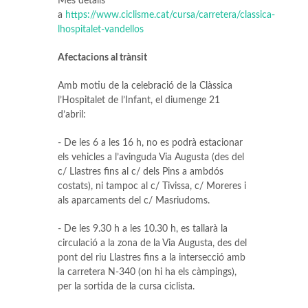
Més detalls
a
https://www.ciclisme.cat/cursa/carretera/classica-
lhospitalet-vandellos
Afectacions al trànsit
Amb motiu de la celebració de la Clàssica
l’Hospitalet de l’Infant, el diumenge 21
d’abril:
- De les 6 a les 16 h, no es podrà estacionar
els vehicles a l’avinguda Via Augusta (des del
c/ Llastres fins al c/ dels Pins a ambdós
costats), ni tampoc al c/ Tivissa, c/ Moreres i
als aparcaments del c/ Masriudoms.
- De les 9.30 h a les 10.30 h, es tallarà la
circulació a la zona de la Via Augusta, des del
pont del riu Llastres fins a la intersecció amb
la carretera N-340 (on hi ha els càmpings),
per la sortida de la cursa ciclista.