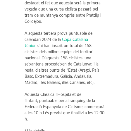
destacat el fet que aquesta serà la primera
vegada que una cursa ciclista passarà pel
tram de muntanya comprès entre Pratdip i
Colldejou.
A aquesta tercera prova puntuable del
calendari 2024 de la
Copa Catalana
Júnior
s’hi han inscrit un total de 158
ciclistes dels millors equips del territori
nacional. D’aquests 158 ciclistes, una
seixantena procedeixen de Catalunya; i la
resta, d’altres punts de l’Estat (Aragó, País
Basc, Extremadura, Galícia, Andalusia,
Madrid, illes Balears, illes Canàries, etc).
Aquesta Clàssica l'Hospitalet de
l'Infant, puntuable per al rànquing de la
Federació Espanyola de Ciclisme, començarà
a les 10 h i és previst que finalitzi a les 12:30
h.