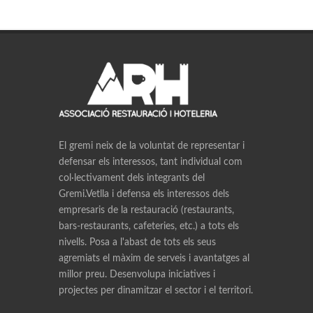
El gremi neix de la voluntat de representar i
defensar els interessos, tant individual com
col·lectivament dels integrants del
Gremi.Vetlla i defensa els interessos dels
empresaris de la restauració (restaurants,
bars-restaurants, cafeteries, etc.) a tots els
nivells. Posa a l'abast de tots els seus
agremiats el màxim de serveis i avantatges al
millor preu. Desenvolupa iniciatives i
projectes per dinamitzar el sector i el territori.