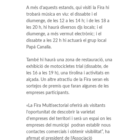
A més d’aquests estands, qui visiti la Fira hi
trobarà música en viu: el dissabte i el
diumenge, de les 12 a les 14 h; i de les 18 a
les 20 h, hi haurà diversos djs locals; i el
diumenge, a més vermut electrònic; i el
dissabte a les 22 h hi actuarà el grup local
Papá Canalla.
També hi haurà una zona de restauració, una
exhibició de motocicletes trial (dissabte, de
les 16 a les 19 h), una tirolina i activitats en
alçada. Un altre atractiu de la Fira seran els
sortejos de premis que faran algunes de les
empreses participants.
«La Fira Multisectorial oferirà als visitants
l’oportunitat de descobrir la varietat
d'empreses del territori i serà un espai on les
empreses del municipi podran establir nous
contactes comercials i obtenir visibilitat”, ha
afirmat el president de l’Associació