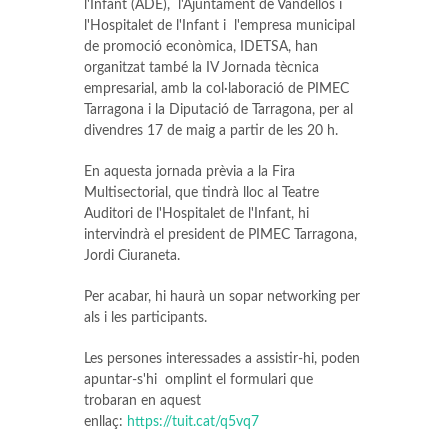
l'Infant (ADE), l'Ajuntament de Vandellòs i
l'Hospitalet de l'Infant i l'empresa municipal
de promoció econòmica, IDETSA, han
organitzat també la IV Jornada tècnica
empresarial, amb la col·laboració de PIMEC
Tarragona i la Diputació de Tarragona, per al
divendres 17 de maig a partir de les 20 h.
En aquesta jornada prèvia a la Fira
Multisectorial, que tindrà lloc al Teatre
Auditori de l'Hospitalet de l'Infant, hi
intervindrà el president de PIMEC Tarragona,
Jordi Ciuraneta.
Per acabar, hi haurà un sopar networking per
als i les participants.
Les persones interessades a assistir-hi, poden
apuntar-s'hi omplint el formulari que
trobaran en aquest
enllaç:
https://tuit.cat/q5vq7