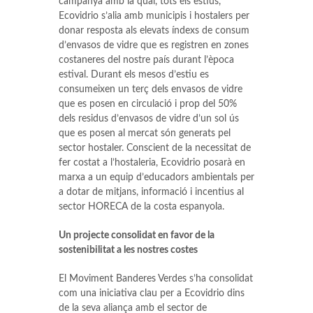
campanya amb la qual, tots els estius,
Ecovidrio s’alia amb municipis i hostalers per
donar resposta als elevats índexs de consum
d’envasos de vidre que es registren en zones
costaneres del nostre país durant l’època
estival. Durant els mesos d’estiu es
consumeixen un terç dels envasos de vidre
que es posen en circulació i prop del 50%
dels residus d’envasos de vidre d’un sol ús
que es posen al mercat són generats pel
sector hostaler. Conscient de la necessitat de
fer costat a l’hostaleria, Ecovidrio posarà en
marxa a un equip d’educadors ambientals per
a dotar de mitjans, informació i incentius al
sector HORECA de la costa espanyola.
Un projecte consolidat en favor de la
sostenibilitat a les nostres costes
El Moviment Banderes Verdes s’ha consolidat
com una iniciativa clau per a Ecovidrio dins
de la seva aliança amb el sector de