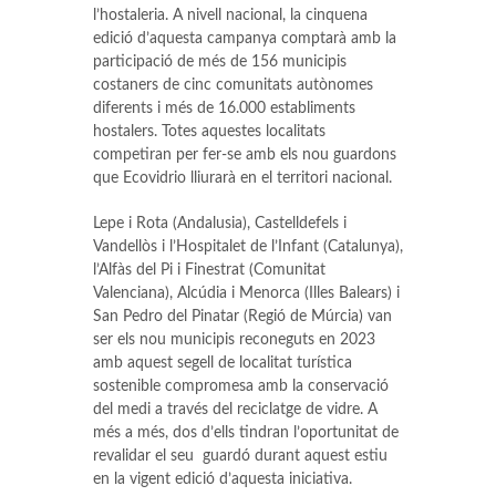
l’hostaleria. A nivell nacional, la cinquena
edició d’aquesta campanya comptarà amb la
participació de més de 156 municipis
costaners de cinc comunitats autònomes
diferents i més de 16.000 establiments
hostalers. Totes aquestes localitats
competiran per fer-se amb els nou guardons
que Ecovidrio lliurarà en el territori nacional.
Lepe i Rota (Andalusia), Castelldefels i
Vandellòs i l’Hospitalet de l’Infant (Catalunya),
l’Alfàs del Pi i Finestrat (Comunitat
Valenciana), Alcúdia i Menorca (Illes Balears) i
San Pedro del Pinatar (Regió de Múrcia) van
ser els nou municipis reconeguts en 2023
amb aquest segell de localitat turística
sostenible compromesa amb la conservació
del medi a través del reciclatge de vidre. A
més a més, dos d’ells tindran l’oportunitat de
revalidar el seu guardó durant aquest estiu
en la vigent edició d’aquesta iniciativa.