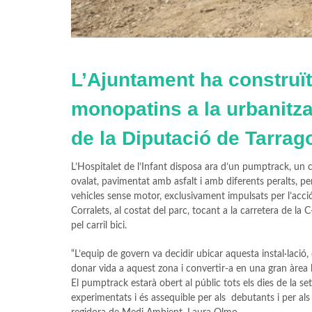
L’Ajuntament ha construït 
monopatins a la urbanitz
de la Diputació de Tarrag
L’Hospitalet de l’Infant disposa ara d’un pumptrack, un ci
ovalat, pavimentat amb asfalt i amb diferents peralts, pe
vehicles sense motor, exclusivament impulsats per l’acció,
Corralets, al costat del parc, tocant a la carretera de la
pel carril bici.
“L’equip de govern va decidir ubicar aquesta instal·lació, 
donar vida a aquest zona i convertir-a en una gran àrea lú
El pumptrack estarà obert al públic tots els dies de la se
experimentats i és assequible per als debutants i per als in