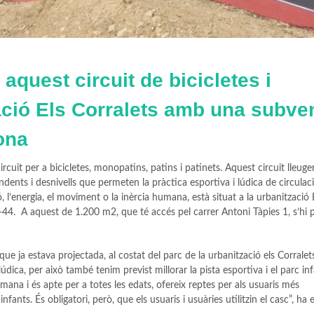
aquest circuit de bicicletes i
ació Els Corralets amb una subve
ona
rcuit per a bicicletes, monopatins, patins i patinets. Aquest circuit lleug
ndents i desnivells que permeten la pràctica esportiva i lúdica de circulac
 l’energia, el moviment o la inèrcia humana, està situat a la urbanització 
 C-44. A aquest de 1.200 m2, que té accés pel carrer Antoni Tàpies 1, s’hi p
que ja estava projectada, al costat del parc de la urbanització els Corralet
dica, per això també tenim previst millorar la pista esportiva i el parc infa
tmana i és apte per a totes les edats, ofereix reptes per als usuaris més
fants. És obligatori, però, que els usuaris i usuàries utilitzin el casc”, ha e