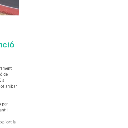
nció
erament
ió de
Els
ot arribar
s per
ntil.
xplicat la