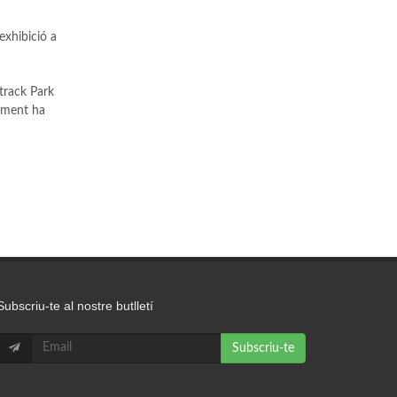
exhibició a
track Park
tament ha
Subscriu-te al nostre butlletí
Subscriu-te