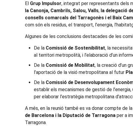
El
Grup Impulsor
, integrat per representants dels 
la Canonja, Cambrils, Salou, Valls
,
la delegació d
consells comarcals del Tarragonès i el Baix Ca
com són els residus, el transport, l’energia, l’habitatg
Algunes de les conclusions destacades de les comis
De la
Comissió de Sostenibilitat
, la necessita
al territori metropolità, i l’elaboració d’un infor
De la
Comissió de Mobilitat
, la creació d’un g
l’aportació de la visió metropolitana al futur
Pla
De la
Comissió de Desenvolupament Econòmi
establir els mecanismes de gestió de l’energia, u
per elaborar l’estratègia metropolitana d’atrac
A més, en la reunió també es va donar compte de l
de Barcelona i la Diputació de Tarragona
per a im
Tarragona.