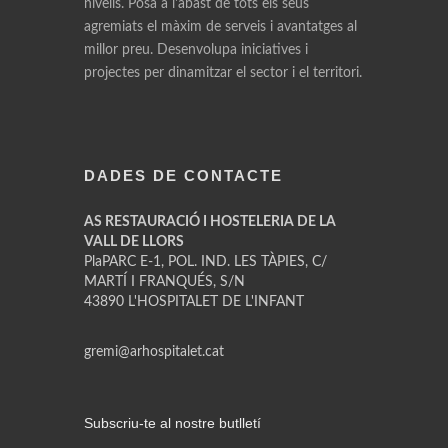
nivells. Posa a l'abast de tots els seus
agremiats el màxim de serveis i avantatges al
millor preu. Desenvolupa iniciatives i
projectes per dinamitzar el sector i el territori.
DADES DE CONTACTE
AS RESTAURACIÓ I HOSTELERIA DE LA
VALL DE LLORS
PlaPARC E-1, POL. IND. LES TÀPIES, C/
MARTÍ I FRANQUÉS, S/N
43890 L'HOSPITALET DE L'INFANT
gremi@arhospitalet.cat
Subscriu-te al nostre butlletí