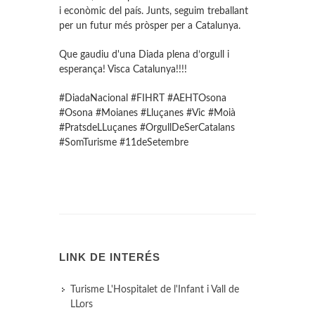
i econòmic del país. Junts, seguim treballant
per un futur més pròsper per a Catalunya.
Que gaudiu d'una Diada plena d’orgull i
esperança! Visca Catalunya!!!!
#DiadaNacional #FIHRT #AEHTOsona
#Osona #Moianes #Lluçanes #Vic #Moià
#PratsdeLLuçanes #OrgullDeSerCatalans
#SomTurisme #11deSetembre
LINK DE INTERÉS
Turisme L'Hospitalet de l'Infant i Vall de
LLors