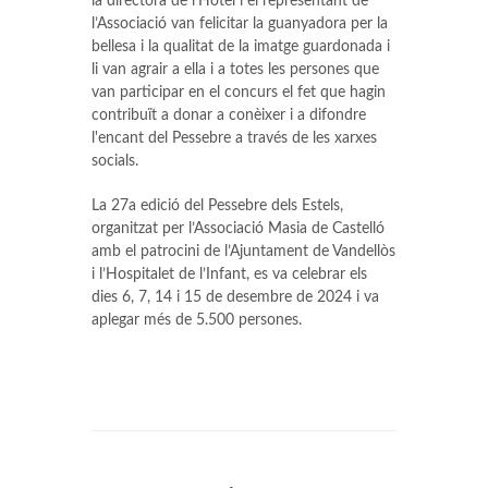
la directora de l’Hotel i el representant de
l’Associació van felicitar la guanyadora per la
bellesa i la qualitat de la imatge guardonada i
li van agrair a ella i a totes les persones que
van participar en el concurs el fet que hagin
contribuït a donar a conèixer i a difondre
l'encant del Pessebre a través de les xarxes
socials.
La 27a edició del Pessebre dels Estels,
organitzat per l’Associació Masia de Castelló
amb el patrocini de l’Ajuntament de Vandellòs
i l’Hospitalet de l’Infant, es va celebrar els
dies 6, 7, 14 i 15 de desembre de 2024 i va
aplegar més de 5.500 persones.