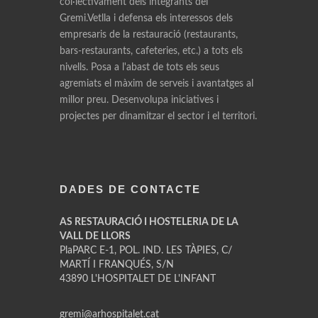
col·lectivament dels integrants del
Gremi.Vetlla i defensa els interessos dels
empresaris de la restauració (restaurants,
bars-restaurants, cafeteries, etc.) a tots els
nivells. Posa a l'abast de tots els seus
agremiats el màxim de serveis i avantatges al
millor preu. Desenvolupa iniciatives i
projectes per dinamitzar el sector i el territori.
DADES DE CONTACTE
AS RESTAURACIÓ I HOSTELERIA DE LA
VALL DE LLORS
PlaPARC E-1, POL. IND. LES TÀPIES, C/
MARTÍ I FRANQUÉS, S/N
43890 L'HOSPITALET DE L'INFANT
gremi@arhospitalet.cat