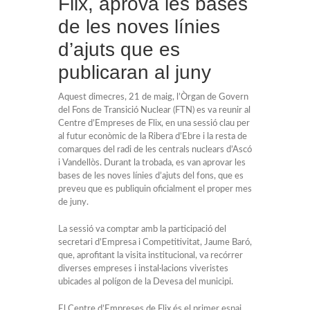
Flix, aprova les bases
de les noves línies
d’ajuts que es
publicaran al juny
Aquest dimecres, 21 de maig, l’Òrgan de Govern
del Fons de Transició Nuclear (FTN) es va reunir al
Centre d’Empreses de Flix, en una sessió clau per
al futur econòmic de la Ribera d’Ebre i la resta de
comarques del radi de les centrals nuclears d’Ascó
i Vandellòs. Durant la trobada, es van aprovar les
bases de les noves línies d’ajuts del fons, que es
preveu que es publiquin oficialment el proper mes
de juny.
La sessió va comptar amb la participació del
secretari d’Empresa i Competitivitat, Jaume Baró,
que, aprofitant la visita institucional, va recórrer
diverses empreses i instal·lacions viveristes
ubicades al polígon de la Devesa del municipi.
El Centre d’Empreses de Flix és el primer espai