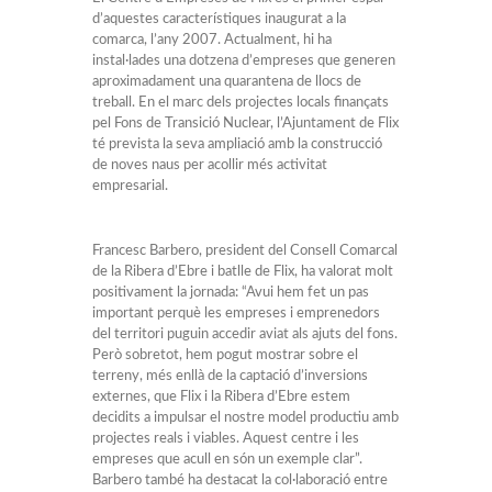
d’aquestes característiques inaugurat a la
comarca, l’any 2007. Actualment, hi ha
instal·lades una dotzena d’empreses que generen
aproximadament una quarantena de llocs de
treball. En el marc dels projectes locals finançats
pel Fons de Transició Nuclear, l’Ajuntament de Flix
té prevista la seva ampliació amb la construcció
de noves naus per acollir més activitat
empresarial.
Francesc Barbero, president del Consell Comarcal
de la Ribera d’Ebre i batlle de Flix, ha valorat molt
positivament la jornada: “Avui hem fet un pas
important perquè les empreses i emprenedors
del territori puguin accedir aviat als ajuts del fons.
Però sobretot, hem pogut mostrar sobre el
terreny, més enllà de la captació d’inversions
externes, que Flix i la Ribera d’Ebre estem
decidits a impulsar el nostre model productiu amb
projectes reals i viables. Aquest centre i les
empreses que acull en són un exemple clar”.
Barbero també ha destacat la col·laboració entre