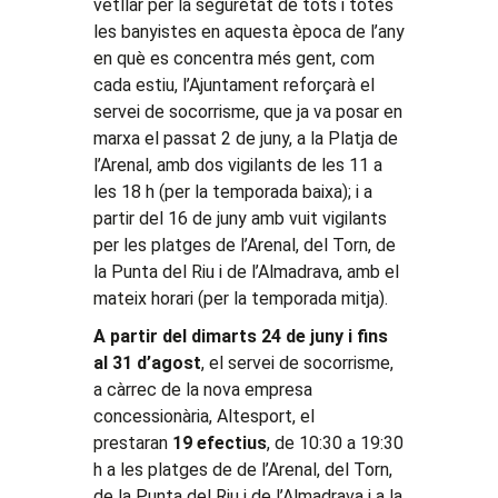
vetllar per la seguretat de tots i totes
les banyistes en aquesta època de l’any
en què es concentra més gent, com
cada estiu, l’Ajuntament reforçarà el
servei de socorrisme, que ja va posar en
marxa el passat 2 de juny, a la Platja de
l’Arenal, amb dos vigilants de les 11 a
les 18 h (per la temporada baixa); i a
partir del 16 de juny amb vuit vigilants
per les platges de l’Arenal, del Torn, de
la Punta del Riu i de l’Almadrava, amb el
mateix horari (per la temporada mitja).
A partir del dimarts 24 de juny i fins
al 31 d’agost
, el servei de socorrisme,
a càrrec de la nova empresa
concessionària, Altesport, el
prestaran
19 efectius
, de 10:30 a 19:30
h a les platges de de l’Arenal, del Torn,
de la Punta del Riu i de l’Almadrava i a la