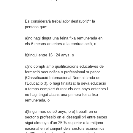
Es considerarà treballador desfavorit** la
persona que:
a)no hagi tingut una feina fixa remunerada en
els 6 mesos anteriors a la contractació, o
b)tingui entre 16 i 24 anys, o
c)no compti amb qualificacions educatives de
formació secundària o professional superior
(Classificació Internacional Normalitzada de
l’Educació 3), o hagi finalitzat la seva educació
a temps complert durant els dos anys anteriors i
no hagi tingut abans una primera feina fixa
remunerada, o
d)tingui més de 50 anys, o e) treballi en un
sector o professió on el desequilibri entre sexes
sigui almenys d’un 25 % superior a la mitjana
nacional en el conjunt dels sectors econòmics