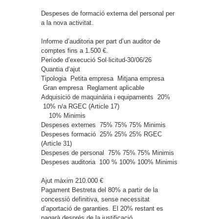
Despeses de formació externa del personal per
a la nova activitat.
Informe d’auditoria per part d’un auditor de
comptes fins a 1.500 €.
Període d’execució
Sol·licitud-30/06/26
Quantia d’ajut
Tipologia
Petita empresa
Mitjana empresa
Gran empresa
Reglament aplicable
Adquisició de maquinària i equipaments
20%
10%
n/a
RGEC (Article 17)
10%
Minimis
Despeses externes
75%
75%
75%
Minimis
Despeses formació
25%
25%
25%
RGEC
(Article 31)
Despeses de personal
75%
75%
75%
Minimis
Despeses auditoria
100 %
100%
100%
Minimis
Ajut màxim
210.000 €
Pagament
Bestreta del 80% a partir de la
concessió definitiva, sense necessitat
d’aportació de garanties. El 20% restant es
pagarà després de la justificació.