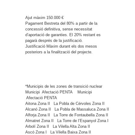
Ajut màxim
150.000 €
Pagament
Bestreta del 80% a partir de la
concessió definitiva, sense necessitat
d’aportació de garanties. El 20% restant es
pagarà després de la justificació.
Justificació
Màxim durant els dos mesos
posteriors a la finalització del projecte.
*Municipis de les zones de transició nuclear
Municipi
Afectació PENTA
Municipi
Afectació PENTA
Aitona
Zona II
La Pobla de Cérvoles
Zona II
Alcanó
Zona II
La Pobla de Massaluca
Zona II
Alforja
Zona II
La Torre de Fontaubella
Zona II
Almatret
Zona II
La Torre de l’Espanyol
Zona I
Arbolí
Zona II
La Vilella Alta
Zona II
Ascó
Zona I
La Vilella Baixa
Zona II