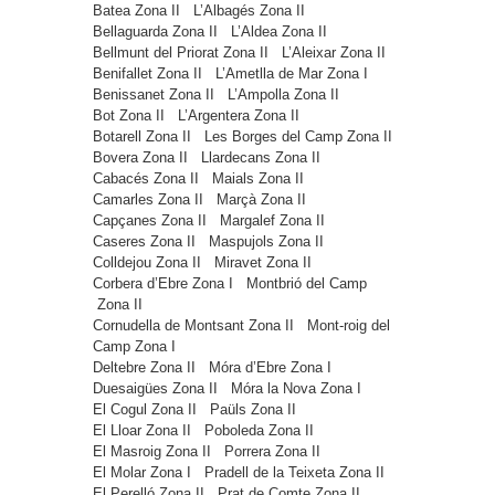
Batea
Zona II
L’Albagés
Zona II
Bellaguarda
Zona II
L’Aldea
Zona II
Bellmunt del Priorat
Zona II
L’Aleixar
Zona II
Benifallet
Zona II
L’Ametlla de Mar
Zona I
Benissanet
Zona II
L’Ampolla
Zona II
Bot
Zona II
L’Argentera
Zona II
Botarell
Zona II
Les Borges del Camp
Zona II
Bovera
Zona II
Llardecans
Zona II
Cabacés
Zona II
Maials
Zona II
Camarles
Zona II
Marçà
Zona II
Capçanes
Zona II
Margalef
Zona II
Caseres
Zona II
Maspujols
Zona II
Colldejou
Zona II
Miravet
Zona II
Corbera d’Ebre
Zona I
Montbrió del Camp
Zona II
Cornudella de Montsant
Zona II
Mont-roig del
Camp
Zona I
Deltebre
Zona II
Móra d’Ebre
Zona I
Duesaigües
Zona II
Móra la Nova
Zona I
El Cogul
Zona II
Paüls
Zona II
El Lloar
Zona II
Poboleda
Zona II
El Masroig
Zona II
Porrera
Zona II
El Molar
Zona I
Pradell de la Teixeta
Zona II
El Perelló
Zona II
Prat de Comte
Zona II