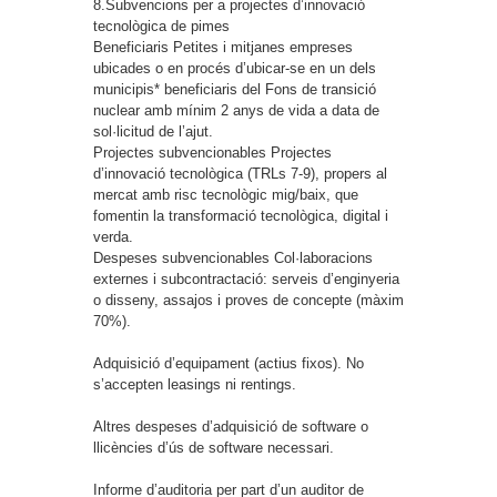
8.Subvencions per a projectes d’innovació
tecnològica de pimes
Beneficiaris
Petites i mitjanes empreses
ubicades o en procés d’ubicar-se en un dels
municipis* beneficiaris del Fons de transició
nuclear amb mínim 2 anys de vida a data de
sol·licitud de l’ajut.
Projectes subvencionables
Projectes
d’innovació tecnològica (TRLs 7-9), propers al
mercat amb risc tecnològic mig/baix, que
fomentin la transformació tecnològica, digital i
verda.
Despeses subvencionables
Col·laboracions
externes i subcontractació: serveis d’enginyeria
o disseny, assajos i proves de concepte (màxim
70%).
Adquisició d’equipament (actius fixos). No
s’accepten leasings ni rentings.
Altres despeses d’adquisició de software o
llicències d’ús de software necessari.
Informe d’auditoria per part d’un auditor de