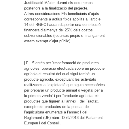
Justificació
Màxim durant els dos mesos
posteriors a la finalització del projecte.
Altres consideracions
Els beneficiaris d’ajuts
corresponents a actius fixos acollits a l’article
14 del RGEC hauran d’aportar una contribució
financera d’almenys del 25% dels costos
subvencionables (recursos propis o finançament
extern exempt d’ajut públic).
[1] S’entén per “transformació de productes
agrícoles: operació efectuada sobre un producte
agrícola el resultat del qual sigui també un
producte agrícola, exceptuant les activitats
realitzades a l’explotació que siguin necessàries
per preparar un producte animal o vegetal per a
la primera venda” i per “producte agrícola: els
productes que figuren a l’annex I del Tractat,
excepte els productes de la pesca i de
l’aqüicultura enumerats a l’annex I del
Reglament (UE) núm. 1379/2013 del Parlament
Europeu i del Consell.