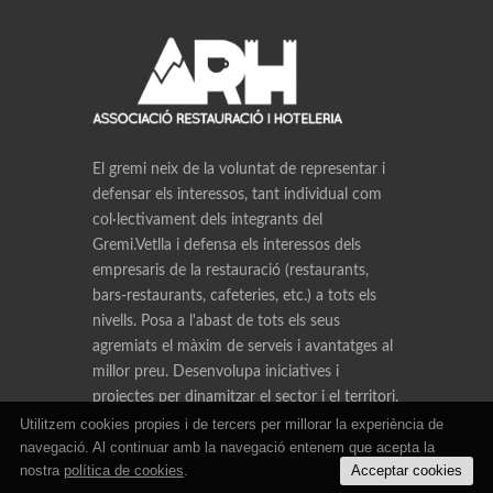
El gremi neix de la voluntat de representar i
defensar els interessos, tant individual com
col·lectivament dels integrants del
Gremi.Vetlla i defensa els interessos dels
empresaris de la restauració (restaurants,
bars-restaurants, cafeteries, etc.) a tots els
nivells. Posa a l'abast de tots els seus
agremiats el màxim de serveis i avantatges al
millor preu. Desenvolupa iniciatives i
projectes per dinamitzar el sector i el territori.
Utilitzem cookies propies i de tercers per millorar la experiència de
navegació. Al continuar amb la navegació entenem que acepta la
nostra
política de cookies
.
Acceptar cookies