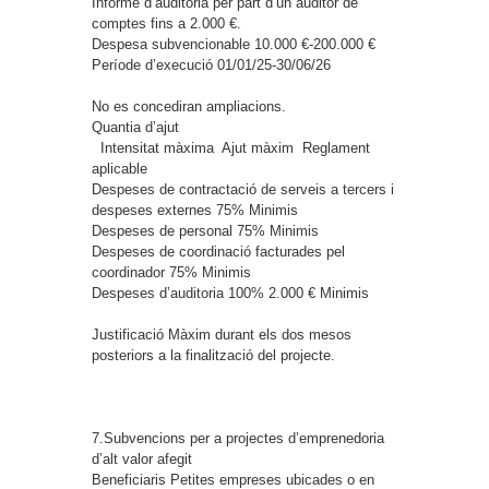
Informe d’auditoria per part d’un auditor de
comptes fins a 2.000 €.
Despesa subvencionable
10.000 €-200.000 €
Període d’execució
01/01/25-30/06/26
No es concediran ampliacions.
Quantia d’ajut
Intensitat màxima
Ajut màxim
Reglament
aplicable
Despeses de contractació de serveis a tercers i
despeses externes
75%
Minimis
Despeses de personal
75%
Minimis
Despeses de coordinació facturades pel
coordinador
75%
Minimis
Despeses d’auditoria
100%
2.000 €
Minimis
Justificació
Màxim durant els dos mesos
posteriors a la finalització del projecte.
7.Subvencions per a projectes d’emprenedoria
d’alt valor afegit
Beneficiaris
Petites empreses ubicades o en