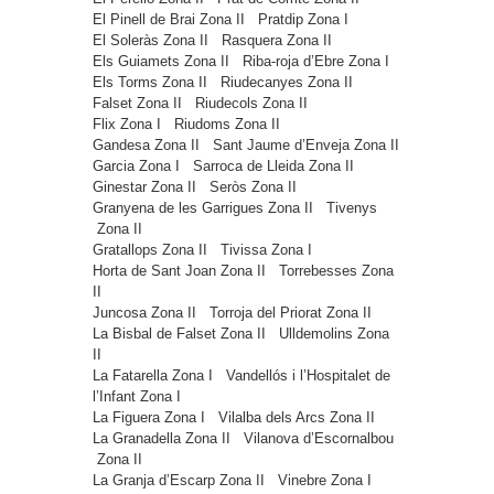
El Pinell de Brai
Zona II
Pratdip
Zona I
El Soleràs
Zona II
Rasquera
Zona II
Els Guiamets
Zona II
Riba-roja d’Ebre
Zona I
Els Torms
Zona II
Riudecanyes
Zona II
Falset
Zona II
Riudecols
Zona II
Flix
Zona I
Riudoms
Zona II
Gandesa
Zona II
Sant Jaume d’Enveja
Zona II
Garcia
Zona I
Sarroca de Lleida
Zona II
Ginestar
Zona II
Seròs
Zona II
Granyena de les Garrigues
Zona II
Tivenys
Zona II
Gratallops
Zona II
Tivissa
Zona I
Horta de Sant Joan
Zona II
Torrebesses
Zona
II
Juncosa
Zona II
Torroja del Priorat
Zona II
La Bisbal de Falset
Zona II
Ulldemolins
Zona
II
La Fatarella
Zona I
Vandellós i l’Hospitalet de
l’Infant
Zona I
La Figuera
Zona I
Vilalba dels Arcs
Zona II
La Granadella
Zona II
Vilanova d’Escornalbou
Zona II
La Granja d’Escarp
Zona II
Vinebre
Zona I