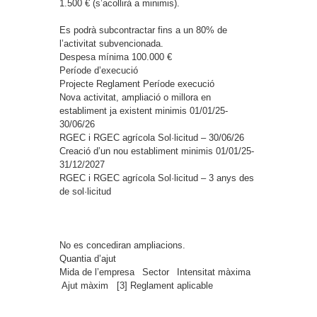
1.500 € (s’acollirà a minimis).
Es podrà subcontractar fins a un 80% de
l’activitat subvencionada.
Despesa mínima
100.000 €
Període d’execució
Projecte
Reglament
Període execució
Nova activitat, ampliació o millora en
establiment ja existent
minimis
01/01/25-
30/06/26
RGEC i RGEC agrícola
Sol·licitud – 30/06/26
Creació d’un nou establiment
minimis
01/01/25-
31/12/2027
RGEC i RGEC agrícola
Sol·licitud – 3 anys des
de sol·licitud
No es concediran ampliacions.
Quantia d’ajut
Mida de l’empresa
Sector
Intensitat màxima
Ajut màxim [3]
Reglament aplicable