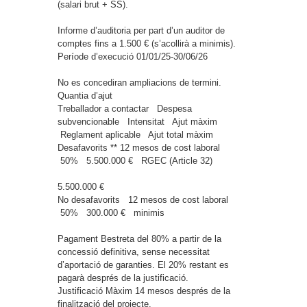
(salari brut + SS).
Informe d’auditoria per part d’un auditor de
comptes fins a 1.500 € (s’acollirà a minimis).
Període d’execució
01/01/25-30/06/26
No es concediran ampliacions de termini.
Quantia d’ajut
Treballador a contactar
Despesa
subvencionable
Intensitat
Ajut màxim
Reglament aplicable
Ajut total màxim
Desafavorits **
12 mesos de cost laboral
50%
5.500.000 €
RGEC (Article 32)
5.500.000 €
No desafavorits
12 mesos de cost laboral
50%
300.000 €
minimis
Pagament
Bestreta del 80% a partir de la
concessió definitiva, sense necessitat
d’aportació de garanties. El 20% restant es
pagarà després de la justificació.
Justificació
Màxim 14 mesos després de la
finalització del projecte.