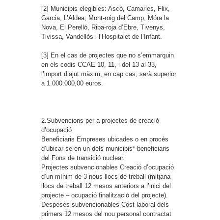
[2] Municipis elegibles: Ascó, Camarles, Flix,
Garcia, L’Aldea, Mont-roig del Camp, Móra la
Nova, El Perelló, Riba-roja d’Ebre, Tivenys,
Tivissa, Vandellòs i l’Hospitalet de l’Infant.
[3] En el cas de projectes que no s’emmarquin
en els codis CCAE 10, 11, i del 13 al 33,
l’import d’ajut màxim, en cap cas, serà superior
a 1.000.000,00 euros.
2.Subvencions per a projectes de creació
d’ocupació
Beneficiaris
Empreses ubicades o en procés
d’ubicar-se en un dels municipis* beneficiaris
del Fons de transició nuclear.
Projectes subvencionables
Creació d’ocupació
d’un mínim de 3 nous llocs de treball (mitjana
llocs de treball 12 mesos anteriors a l’inici del
projecte – ocupació finalització del projecte).
Despeses subvencionables
Cost laboral dels
primers 12 mesos del nou personal contractat