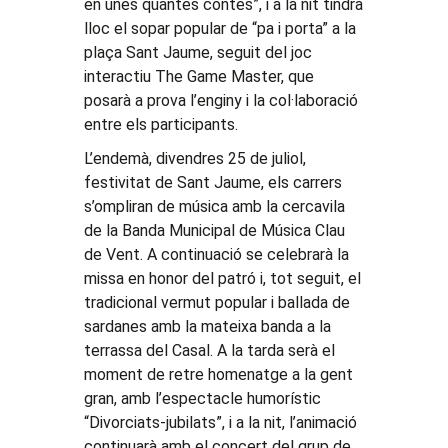
en unes quantes contes”, i a la nit tindrà
lloc el sopar popular de “pa i porta” a la
plaça Sant Jaume, seguit del joc
interactiu The Game Master, que
posarà a prova l’enginy i la col·laboració
entre els participants.
L’endemà, divendres 25 de juliol,
festivitat de Sant Jaume, els carrers
s’ompliran de música amb la cercavila
de la Banda Municipal de Música Clau
de Vent. A continuació se celebrarà la
missa en honor del patró i, tot seguit, el
tradicional vermut popular i ballada de
sardanes amb la mateixa banda a la
terrassa del Casal. A la tarda serà el
moment de retre homenatge a la gent
gran, amb l’espectacle humorístic
“Divorciats-jubilats”, i a la nit, l’animació
continuarà amb el concert del grup de