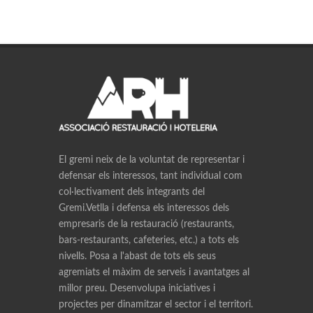
El gremi neix de la voluntat de representar i
defensar els interessos, tant individual com
col·lectivament dels integrants del
Gremi.Vetlla i defensa els interessos dels
empresaris de la restauració (restaurants,
bars-restaurants, cafeteries, etc.) a tots els
nivells. Posa a l'abast de tots els seus
agremiats el màxim de serveis i avantatges al
millor preu. Desenvolupa iniciatives i
projectes per dinamitzar el sector i el territori.