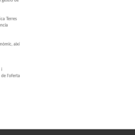
i gestió de
ica Terres
ència
nòmic, així
 i
de l'oferta