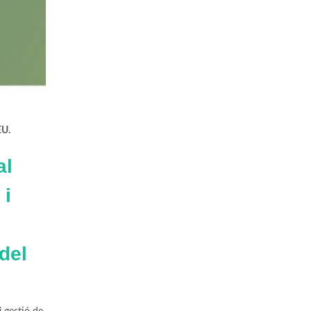
EU.
al
 i
del