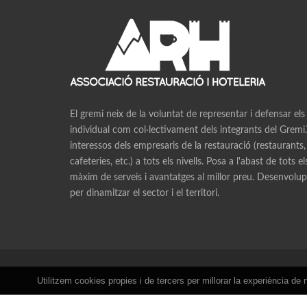
El gremi neix de la voluntat de representar i defensar els
individual com col·lectivament dels integrants del Gremi.V
interessos dels empresaris de la restauració (restaurants,
cafeteries, etc.) a tots els nivells. Posa a l'abast de tots e
màxim de serveis i avantatges al millor preu. Desenvolupa
per dinamitzar el sector i el territori.
Utilitzem cookies propies i de tercers per millorar la experiència 
Copyrights © 2026