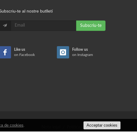
Subscriu-te al nostre butlletí
Subscriu-te
Like us
Follow us
on Facebook
on Instagram
ica de cookies
.
Acceptar cookies
Nota legal
/
Política de privacitat