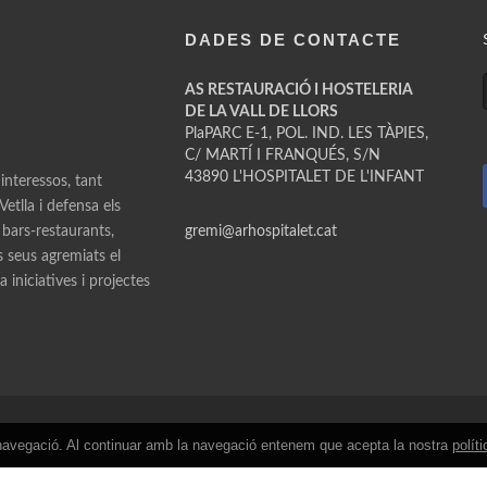
DADES DE CONTACTE
AS RESTAURACIÓ I HOSTELERIA
DE LA VALL DE LLORS
PlaPARC E-1, POL. IND. LES TÀPIES,
C/ MARTÍ I FRANQUÉS, S/N
43890 L'HOSPITALET DE L'INFANT
 interessos, tant
etlla i defensa els
 bars-restaurants,
gremi@arhospitalet.cat
ls seus agremiats el
 iniciatives i projectes
de navegació. Al continuar amb la navegació entenem que acepta la nostra
polít