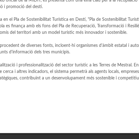
eb oficial de la MIDIT, es presenta com una eina clau per a la recopilació 
ió i promoció del destí.
 el Pla de Sostenibilitat Turística en Destí, "Pla de Sostenibilitat Turíst
a es finança amb els fons del Pla de Recuperació, Transformació i Resili
mís del territori amb un model turístic més innovador i sostenible.
 procedent de diverses fonts, incloent-hi organismes d'àmbit estatal i auto
unts d'informació dels tres municipis.
ització i professionalització del sector turístic a les Terres de Mestral. En
e cerca i altres indicadors, el sistema permetrà als agents locals, empreses
atègiques, contribuint a un desenvolupament més sostenible i competitiu 