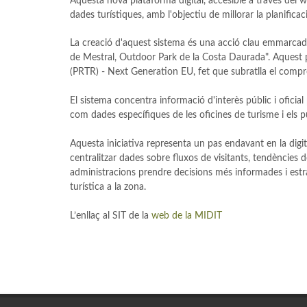
Aquesta nova plataforma digital, accesible a través del w
dades turístiques, amb l'objectiu de millorar la planificac
La creació d'aquest sistema és una acció clau emmarcada en
de Mestral, Outdoor Park de la Costa Daurada". Aquest pl
(PRTR) - Next Generation EU, fet que subratlla el compro
El sistema concentra informació d'interès públic i oficial
com dades específiques de les oficines de turisme i els p
Aquesta iniciativa representa un pas endavant en la digital
centralitzar dades sobre fluxos de visitants, tendències d
administracions prendre decisions més informades i estr
turística a la zona.
L’enllaç al SIT de la
web de la MIDIT