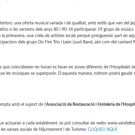
eriors: una oferta musical variada i de qualitat, amb estils que van del jaz
latino o les versions dels anys 80 i 90. Hi participaran 19 grups de músics 
 la primavera, una crida als artistes locals perquè prenguessin part en aq
ticipacions dels grups On Fire Trio i Leen Loud Band, així com del cantant
s que coincideixen en horari es faran en zones diferents de l’Hospitalet de 
rà que les músiques se superposin. D’aquesta manera, tothom podrà gaudir
compta amb el suport de l’
Associació de Restauració i Hoteleria de l’Hospit
 que actuaran a cada establiment, es pot consultar als webs www.vandellos
a les xarxes socials de l’Ajuntament i de Turisme.
CLIQUEU AQUÍ