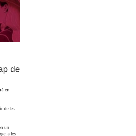
cap de
irà en
r de les
 en un
nge, a les