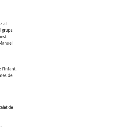
z al
i grups.
uest
 Manuel
l’Infant.
 més de
alet de
-