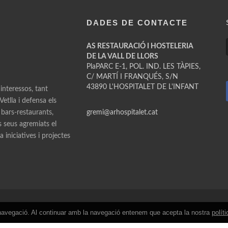
DADES DE CONTACTE
AS RESTAURACIÓ I HOSTELERIA
DE LA VALL DE LLORS
PlaPARC E-1, POL. IND. LES TÀPIES,
C/ MARTÍ I FRANQUÉS, S/N
43890 L'HOSPITALET DE L'INFANT
 interessos, tant
etlla i defensa els
 bars-restaurants,
gremi@arhospitalet.cat
ls seus agremiats el
 iniciatives i projectes
de navegació. Al continuar amb la navegació entenem que acepta la nostra
polít