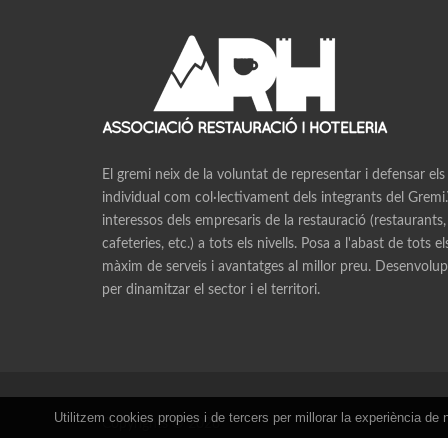
El gremi neix de la voluntat de representar i defensar els
individual com col·lectivament dels integrants del Gremi.V
interessos dels empresaris de la restauració (restaurants,
cafeteries, etc.) a tots els nivells. Posa a l'abast de tots e
màxim de serveis i avantatges al millor preu. Desenvolupa
per dinamitzar el sector i el territori.
Utilitzem cookies propies i de tercers per millorar la experiència 
Copyrights © 2026