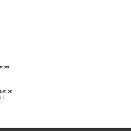
nt per
ant, on
DIT