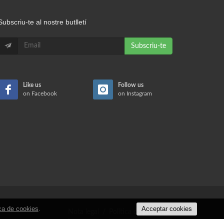
Subscriu-te al nostre butlletí
Subscriu-te
Like us
Follow us
on Facebook
on Instagram
ica de cookies
.
Acceptar cookies
Nota legal
/
Política de privacitat