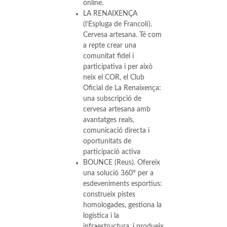
online.
LA RENAIXENÇA
(l’Espluga de Francolí).
Cervesa artesana. Té com
a repte crear una
comunitat fidel i
participativa i per això
neix el COR, el Club
Oficial de La Renaixença:
una subscripció de
cervesa artesana amb
avantatges reals,
comunicació directa i
oportunitats de
participació activa
BOUNCE (Reus). Ofereix
una solució 360° per a
esdeveniments esportius:
construeix pistes
homologades, gestiona la
logística i la
infraestructura, i produeix