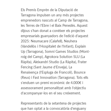
Els Premis Emprèn de la Diputació de
Tarragona impulsen un any més projectes
emprenedors nascuts al Camp de Tarragona,
les Terres de l’Ebre i el Baix Penedès. Aquest
dijous s’han donat a conèixer els projectes
empresarials guanyadors de l’edició d’aquest
2025: Neumacare (Calafell), Neuhera
(Vandellòs i l’Hospitalet de l’Infant), Explain
Up (Tarragona), Somni Games Studios (Mont-
roig del Camp), Agrokora Solution SLU (La
Ràpita), Aleixandri Studio (La Ràpita), Frater
Fencing (Sant Jaume d’Enveja), La
Renaixença (l’Espluga de Francolí), Bounce
(Reus) i Fast Innovation (Tarragona). Tots ells
s’enduen un premi econòmic de 4.000€ i
assessorament personalitzat amb l’objectiu
d’acompanyar-los en el seu creixement.
Representants de la setantena de projectes
que han optat a la convocatòria d’enguany