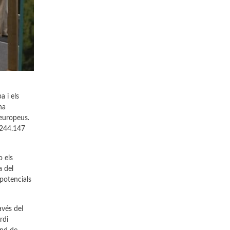
a i els
ha
 europeus.
 244.147
o els
a del
potencials
avés del
rdi