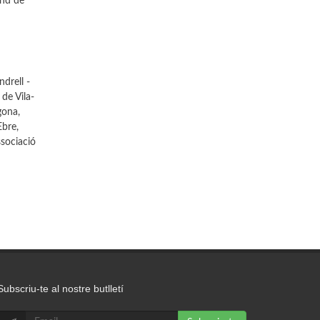
and de
drell -
de Vila-
gona,
bre,
ssociació
Subscriu-te al nostre butlletí