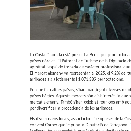
La Costa Daurada està present a Berlín per promocionar-s
països nòrdics. El Patronat de Turisme de la Diputació de 
aprofitat l’espai de trobada de caràcter professional qu
El mercat alemany va representar, el 2025, el 9,2% del 
arribades als allotjaments i 1.071.389 pernoctacions.
Pel que fa a altres països, s’han mantingut diverses reun
països bàltics. Aquests mercats són d’alt interès, ja que
mercat alemany. També s’han celebrat reunions amb actor
per diversificar la procedència de les arribades.
Els diversos ens locals, associacions i empreses de la C
conveni Córner que impulsa la Diputació de Tarragona. E