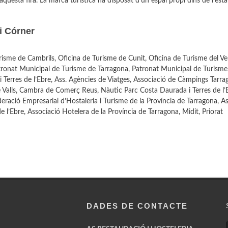
aquesta fira. La marca turística ha disposat d’un espai propi dins de l’est
ni Córner
risme de Cambrils, Oficina de Turisme de Cunit, Oficina de Turisme del Ven
ronat Municipal de Turisme de Tarragona, Patronat Municipal de Turisme 
 Terres de l’Ebre, Ass. Agències de Viatges, Associació de Càmpings Tarra
lls, Cambra de Comerç Reus, Nàutic Parc Costa Daurada i Terres de l’E
eració Empresarial d’Hostaleria i Turisme de la Província de Tarragona, A
e l’Ebre, Associació Hotelera de la Província de Tarragona, Midit, Priorat
DADES DE CONTACTE