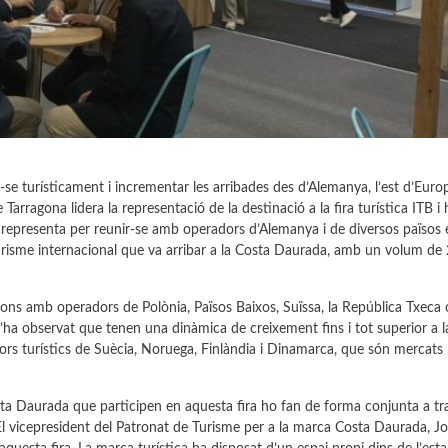
e turísticament i incrementar les arribades des d’Alemanya, l’est d’Europ
Tarragona lidera la representació de la destinació a la fira turística ITB i 
e representa per reunir-se amb operadors d’Alemanya i de diversos països
turisme internacional que va arribar a la Costa Daurada, amb un volum de
ions amb operadors de Polònia, Països Baixos, Suïssa, la República Txeca 
 s’ha observat que tenen una dinàmica de creixement fins i tot superior a l
s turístics de Suècia, Noruega, Finlàndia i Dinamarca, que són mercats 
osta Daurada que participen en aquesta fira ho fan de forma conjunta a tr
l vicepresident del Patronat de Turisme per a la marca Costa Daurada, Jo