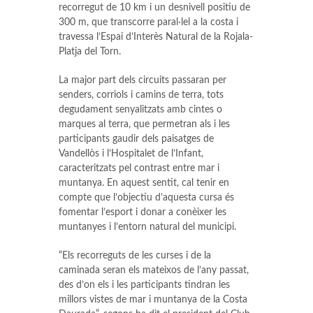
recorregut de 10 km i un desnivell positiu de
300 m, que transcorre paral·lel a la costa i
travessa l’Espai d’Interès Natural de la Rojala-
Platja del Torn.
La major part dels circuits passaran per
senders, corriols i camins de terra, tots
degudament senyalitzats amb cintes o
marques al terra, que permetran als i les
participants gaudir dels paisatges de
Vandellòs i l’Hospitalet de l’Infant,
caracteritzats pel contrast entre mar i
muntanya. En aquest sentit, cal tenir en
compte que l’objectiu d’aquesta cursa és
fomentar l’esport i donar a conèixer les
muntanyes i l’entorn natural del municipi.
“Els recorreguts de les curses i de la
caminada seran els mateixos de l’any passat,
des d’on els i les participants tindran les
millors vistes de mar i muntanya de la Costa