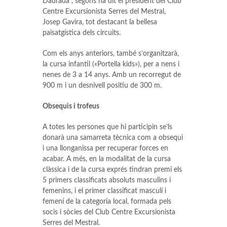
Daurada”, segons ha dit el president del Club
Centre Excursionista Serres del Mestral,
Josep Gavira, tot destacant la bellesa
paisatgística dels circuits.
Com els anys anteriors, també s’organitzarà,
la cursa infantil («Portella kids»), per a nens i
nenes de 3 a 14 anys. Amb un recorregut de
900 m i un desnivell positiu de 300 m.
Obsequis i trofeus
A totes les persones que hi participin se’ls
donarà una samarreta tècnica com a obsequi
i una llonganissa per recuperar forces en
acabar. A més, en la modalitat de la cursa
clàssica i de la cursa exprés tindran premi els
5 primers classificats absoluts masculins i
femenins, i el primer classificat masculí i
femení de la categoria local, formada pels
socis i sòcies del Club Centre Excursionista
Serres del Mestral.