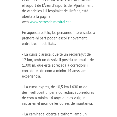
Centre Excursionista Serres del Mestral, amb
el suport de l’Àrea d’Esports de l’Ajuntament
de Vandellòs i l’Hospitalet de l’Infant, està
oberta a la pàgina
web
www.serresdelmestral.cat
En aquesta edició, les persones interessades a
prendre-hi part poden escollir novament
entre tres modalitats:
- La cursa clàssica, que té un recorregut de
17 km, amb un desnivell positiu acumulat de
1.000 m, que està adreçada a corredors i
corredores de com a mínim 14 anys, amb
experiència.
- La cursa exprés, de 10,5 km i 430 m de
desnivell positiu, per a corredors i corredores
de com a mínim 14 anys que es vulguin
iniciar en el món de les curses de muntanya.
- La caminada, oberta a tothom, amb un