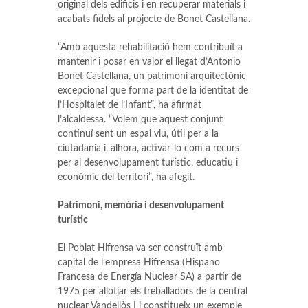
original dels edificis i en recuperar materials i
acabats fidels al projecte de Bonet Castellana.
“Amb aquesta rehabilitació hem contribuït a
mantenir i posar en valor el llegat d’Antonio
Bonet Castellana, un patrimoni arquitectònic
excepcional que forma part de la identitat de
l’Hospitalet de l’Infant”, ha afirmat
l’alcaldessa. “Volem que aquest conjunt
continuï sent un espai viu, útil per a la
ciutadania i, alhora, activar-lo com a recurs
per al desenvolupament turístic, educatiu i
econòmic del territori”, ha afegit.
Patrimoni, memòria i desenvolupament
turístic
El Poblat Hifrensa va ser construït amb
capital de l’empresa Hifrensa (Hispano
Francesa de Energía Nuclear SA) a partir de
1975 per allotjar els treballadors de la central
nuclear Vandellòs I i constitueix un exemple