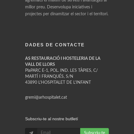
agremiats el màxim de serveis i avantatges al
millor preu. Desenvolupa iniciatives i
projectes per dinamitzar el sector i el territori.
DADES DE CONTACTE
AS RESTAURACIÓ I HOSTELERIA DE LA
VALL DE LLORS
PlaPARC E-1, POL. IND. LES TÀPIES, C/
MARTÍ I FRANQUÉS, S/N
43890 L'HOSPITALET DE L'INFANT
gremi@arhospitalet.cat
Subscriu-te al nostre butlletí
Subscriu-te