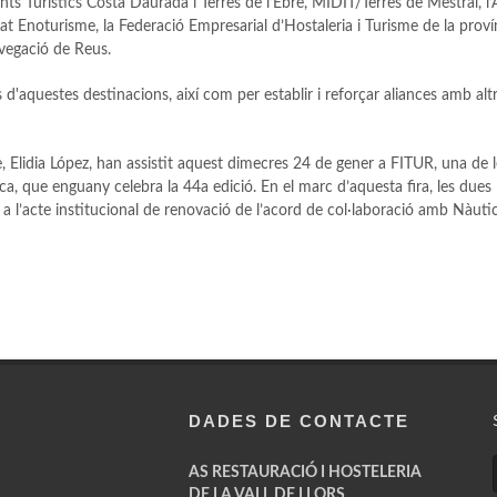
nts Turístics Costa Daurada i Terres de l’Ebre, MIDIT/Terres de Mestral, l’
at Enoturisme, la Federació Empresarial d’Hostaleria i Turisme de la proví
avegació de Reus.
s d'aquestes destinacions, així com per establir i reforçar aliances amb alt
e, Elidia López, han assistit aquest dimecres 24 de gener a FITUR, una de l
ca, que enguany celebra la 44a edició. En el marc d’aquesta fira, les dues
a l’acte institucional de renovació de l’acord de col·laboració amb Nàuti
DADES DE CONTACTE
AS RESTAURACIÓ I HOSTELERIA
DE LA VALL DE LLORS