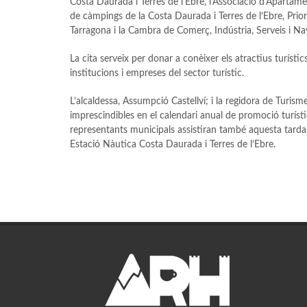
Costa Daurada i Terres de l’Ebre, l’Associació d’Apartame
de càmpings de la Costa Daurada i Terres de l’Ebre, Prior
Tarragona i la Cambra de Comerç, Indústria, Serveis i N
La cita serveix per donar a conèixer els atractius turístic
institucions i empreses del sector turístic.
L’alcaldessa, Assumpció Castellví; i la regidora de Turism
imprescindibles en el calendari anual de promoció turísti
representants municipals assistiran també aquesta tarda 
Estació Nàutica Costa Daurada i Terres de l’Ebre.