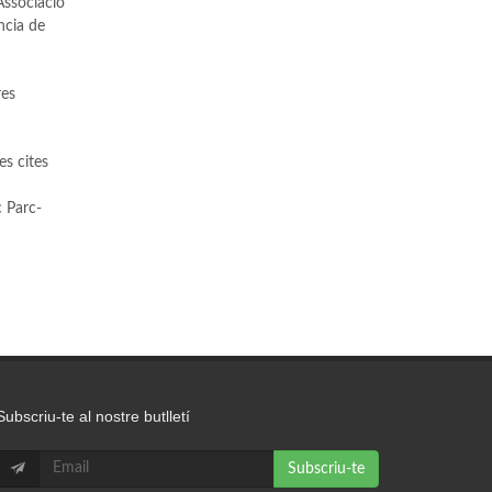
Associació
ncia de
res
es cites
c Parc-
Subscriu-te al nostre butlletí
Subscriu-te