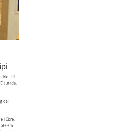
ipi
adrid. Hi
a Daurada,
g del
 l’Ebre,
hotelera