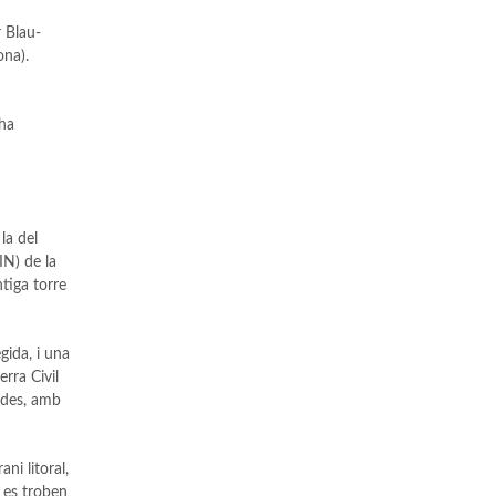
r Blau-
ona).
’ha
la del
IN) de la
ntiga torre
gida, i una
rra Civil
mades, amb
ni litoral,
 es troben