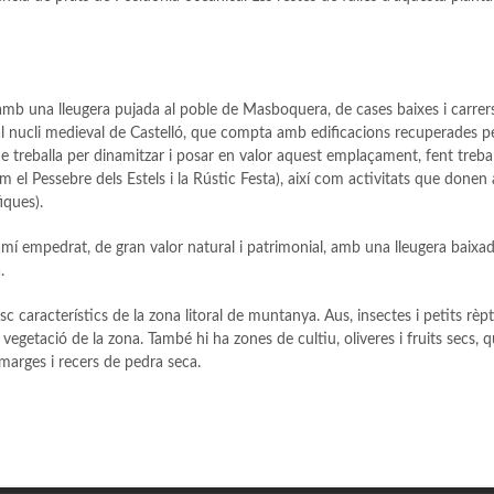
 amb una lleugera pujada al poble de Masboquera, de cases baixes i carrers
s al nucli medieval de Castelló, que compta amb edificacions recuperades p
que treballa per dinamitzar i posar en valor aquest emplaçament, fent treba
om el Pessebre dels Estels i la Rústic Festa), així com activitats que donen
iques).
camí empedrat, de gran valor natural i patrimonial, amb una lleugera baixa
.
c característics de la zona litoral de muntanya. Aus, insectes i petits rèpt
 vegetació de la zona. També hi ha zones de cultiu, oliveres i fruits secs, 
arges i recers de pedra seca.