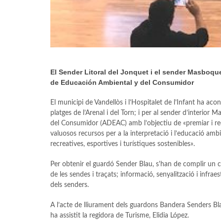
El Sender Litoral del Jonquet i el sender Masboqu
de Educación Ambiental y del Consumidor
El municipi de Vandellòs i l’Hospitalet de l’Infant ha ac
platges de l’Arenal i del Torn; i per al sender d’interio
del Consumidor (ADEAC) amb l’objectiu de «premiar i reco
valuosos recursos per a la interpretació i l’educació ambie
recreatives, esportives i turístiques sostenibles».
Per obtenir el guardó Sender Blau, s'han de complir un co
de les sendes i traçats; informació, senyalització i infraes
dels senders.
A l’acte de lliurament dels guardons Bandera Senders Bl
ha assistit la regidora de Turisme, Elidia López.