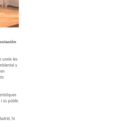
sociación
e uneix les
mbiental y
 en
ats
erístiques
 i ús públic
adrid, hi