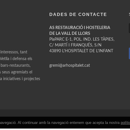
DADES DE CONTACTE
AS RESTAURACIÓ I HOSTELERIA
DE LA VALL DE LLORS
PlaPARC E-1, POL. IND. LES TÀPIES,
C/ MARTÍ I FRANQUÉS, S/N
43890 L'HOSPITALET DE L'INFANT
 interessos, tant
etlla i defensa els
 bars-restaurants,
gremi@arhospitalet.cat
ls seus agremiats el
 iniciatives i projectes
de navegació. Al continuar amb la navegació entenem que acepta la nostra
polít