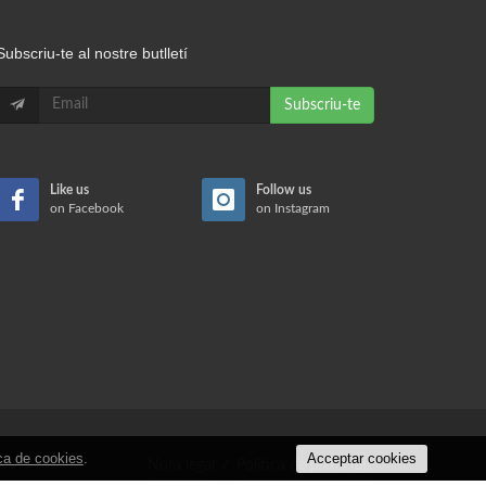
Subscriu-te al nostre butlletí
Subscriu-te
Like us
Follow us
on Facebook
on Instagram
ica de cookies
.
Acceptar cookies
Nota legal
/
Política de privacitat