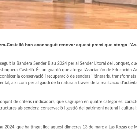
era-Castelló han aconseguit renovar aquest premi que atorga l’A
onseguit la Bandera Sender Blau 2024 per al Sender Litoral del Jonquet, qu
r Masboquera-Castelló. És un guardó que atorga l’Asociación de Educación A
nèixer la conservació i recuperació de senders i itineraris, transformats
ntal, així com per al gaudi de la natura a través de la realització d’activit
njunt de criteris i indicadors, que s'agrupen en quatre categories: caract
tructures als senders; conservació i gestió del patrimoni natural i cultural;
au 2024, que ha tingut lloc aquest dimecres 13 de març a Las Rozas de M