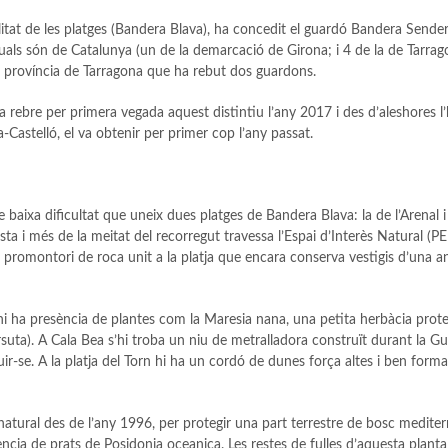
itat de les platges (Bandera Blava), ha concedit el guardó Bandera Sende
als són de Catalunya (un de la demarcació de Girona; i 4 de la de Tarrag
 la província de Tarragona que ha rebut dos guardons.
va rebre per primera vegada aquest distintiu l’any 2017 i des d’aleshores l
Castelló, el va obtenir per primer cop l’any passat.
baixa dificultat que uneix dues platges de Bandera Blava: la de l’Arenal i 
costa i més de la meitat del recorregut travessa l’Espai d’Interès Natural (PE
tit promontori de roca unit a la platja que encara conserva vestigis d’una a
 hi ha presència de plantes com la Maresia nana, una petita herbàcia prote
uta). A Cala Bea s’hi troba un niu de metralladora construït durant la Gue
uir-se. A la platja del Torn hi ha un cordó de dunes força altes i ben for
natural des de l’any 1996, per protegir una part terrestre de bosc mediterra
ncia de prats de Posidonia oceanica. Les restes de fulles d’aquesta planta