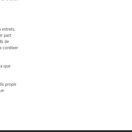
 estrets,
er part
lls de
 a conèixer
da que
ils propis
que