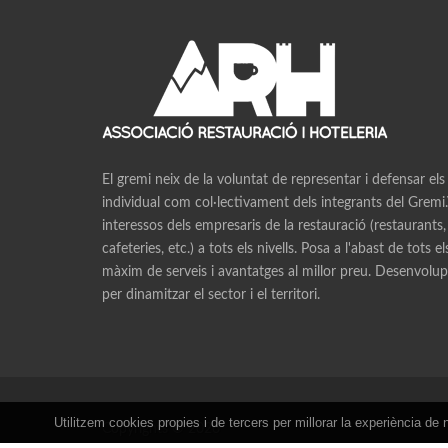
El gremi neix de la voluntat de representar i defensar els
individual com col·lectivament dels integrants del Gremi.V
interessos dels empresaris de la restauració (restaurants,
cafeteries, etc.) a tots els nivells. Posa a l'abast de tots e
màxim de serveis i avantatges al millor preu. Desenvolupa
per dinamitzar el sector i el territori.
Utilitzem cookies propies i de tercers per millorar la experiència 
Copyrights © 2026