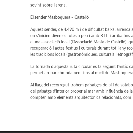
sovint sobre l’arena.
El sender Masboquera – Castelló
Aquest sender, de 4.490 m i de dificultat baixa, arrenca
on s’inicien diverses rutes a peu i amb BTT; i arriba fin
d'una associació local (l’Associació Masia de Castelló), 
recuperació i actes festius i culturals durant tot l'any (c
les tradicions locals (gastronòmiques, culturals i etnogràf
La tornada d'aquesta ruta circular es fa seguint l'antic 
permet arribar còmodament fins al nucli de Masboquera
Al llarg del recorregut trobem paisatges de pi i de sotabos
del paisatge d'interior proper al mar amb influència de la
compten amb elements arquitectònics relacionats, com m