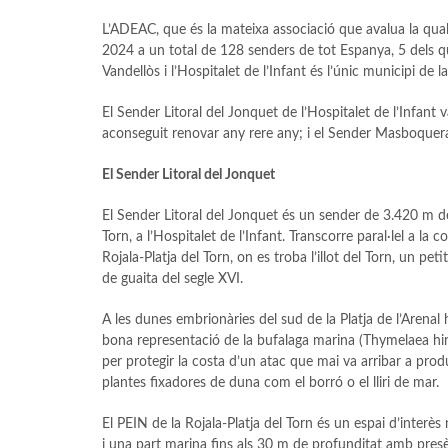
L’ADEAC, que és la mateixa associació que avalua la qual
2024 a un total de 128 senders de tot Espanya, 5 dels qu
Vandellòs i l’Hospitalet de l’Infant és l’únic municipi de
El Sender Litoral del Jonquet de l’Hospitalet de l’Infant 
aconseguit renovar any rere any; i el Sender Masboquera-
El Sender Litoral del Jonquet
El Sender Litoral del Jonquet és un sender de 3.420 m de 
Torn, a l’Hospitalet de l’Infant. Transcorre paral·lel a la 
Rojala-Platja del Torn, on es troba l’illot del Torn, un pe
de guaita del segle XVI.
A les dunes embrionàries del sud de la Platja de l’Arenal
bona representació de la bufalaga marina (Thymelaea hirs
per protegir la costa d’un atac que mai va arribar a prod
plantes fixadores de duna com el borró o el lliri de mar.
El PEIN de la Rojala-Platja del Torn és un espai d’interès 
i una part marina fins als 30 m de profunditat amb presè