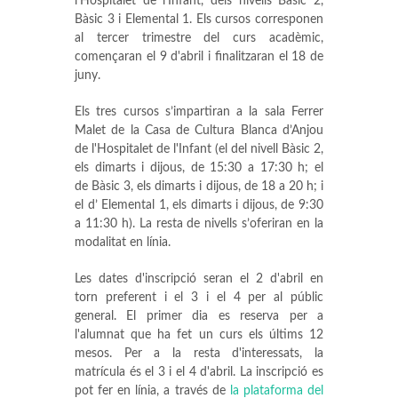
l’Hospitalet de l’Infant, dels nivells Bàsic 2,
Bàsic 3 i Elemental 1. Els cursos corresponen
al tercer trimestre del curs acadèmic,
començaran el 9 d'abril i finalitzaran el 18 de
juny.
Els tres cursos s’impartiran a la sala Ferrer
Malet de la Casa de Cultura Blanca d’Anjou
de l'Hospitalet de l'Infant (el del nivell Bàsic 2,
els dimarts i dijous, de 15:30 a 17:30 h; el
de Bàsic 3, els dimarts i dijous, de 18 a 20 h; i
el d’ Elemental 1, els dimarts i dijous, de 9:30
a 11:30 h). La resta de nivells s’oferiran en la
modalitat en línia.
Les dates d'inscripció seran el 2 d'abril en
torn preferent i el 3 i el 4 per al públic
general. El primer dia es reserva per a
l'alumnat que ha fet un curs els últims 12
mesos. Per a la resta d'interessats, la
matrícula és el 3 i el 4 d'abril. La inscripció es
pot fer en línia, a través de
la plataforma del